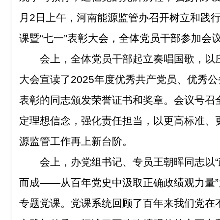
月2日上午，河南能源监管办召开树立和践
课暨“七一”表彰大会，全体党员干部参加会
会上，全体党员干部起立奏唱国歌，以
大会宣读了2025年度优秀共产党员、优秀
表彰的同志颁发荣誉证书和奖章。会议号召
定理想信念，强化责任担当，以更高标准、
源监管工作再上新台阶。
会上，办党组书记、专员王朝晖同志以“
而成——从百年党史中汲取正确政绩观力量
专题党课。党课系统回顾了百年来我们党在