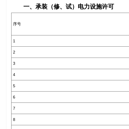
一、承装（修、试）电力设施许可
序号
1
2
3
4
5
6
7
8