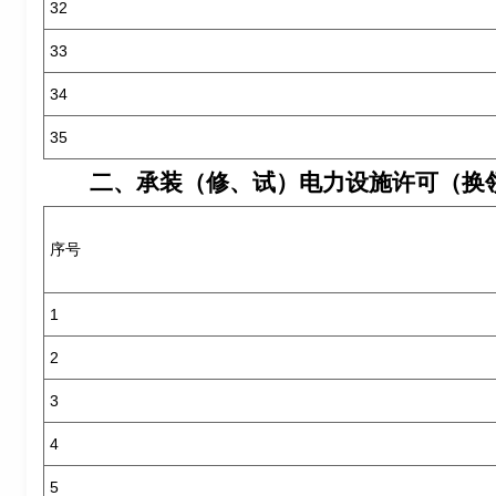
32
33
34
35
二、承装（修、试）电力设施许可（换
序号
1
2
3
4
5