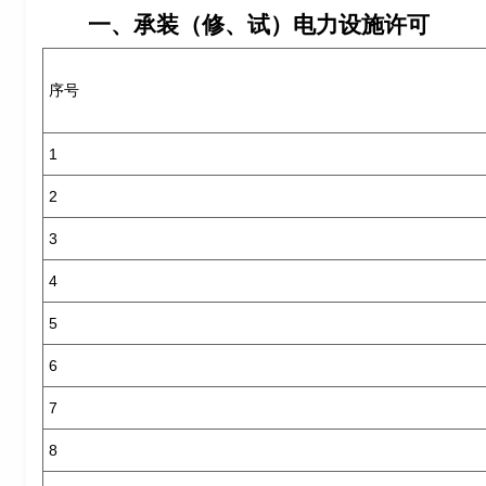
一、承装（修、试）电力设施许可
序号
1
2
3
4
5
6
7
8