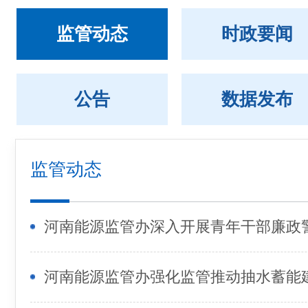
监管动态
时政要闻
公告
数据发布
监管动态
河南能源监管办深入开展青年干部廉政